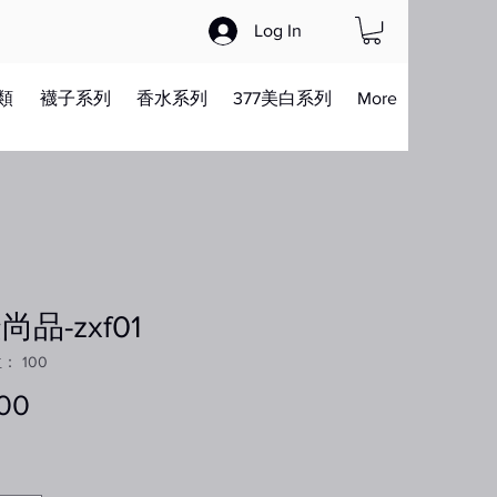
Log In
類
襪子系列
香水系列
377美白系列
More
尚品-zxf01
 100
00
價
格