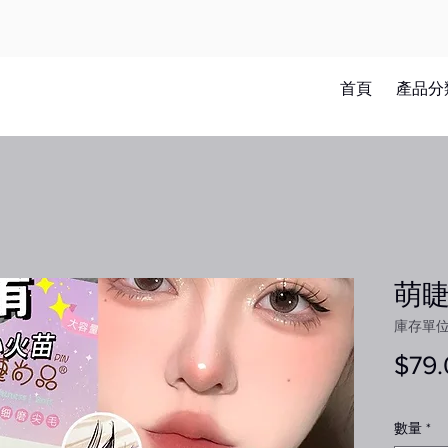
首頁
產品分
萌睫
庫存單位：
$79.
數量
*