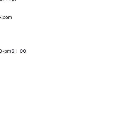
ox.com
-pm6：00