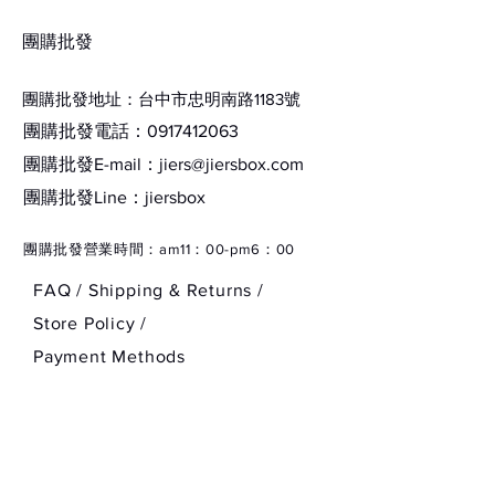
​團購批發
雙線搭配可愛的史奴比和查理布朗
運動襪⚽️
團購批發地址：台中市忠明南路1183號
團購批發電話：0917412063
⚠️鬆緊處採不易鬆脫鬆緊，如果不
團購批發E-mail：
jiers@jiersbox.com
喜歡緊的請自行斟酌喔⚠️
​團購批發Line：jiersbox
​團購批發營業時間：am11：00-pm6：00
商品正韓貨！！
FAQ /
Shipping & Returns /
商品正韓貨！！
Store Policy
/
Payment Methods
商品正韓貨！！
不要拿陸製韓版襪比！！