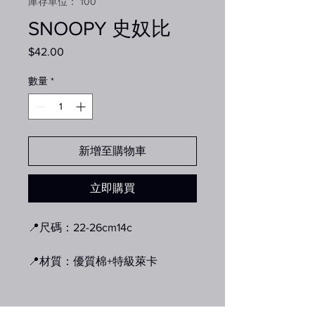
庫存單位： 100
SNOOPY 史奴比
$42.00
價
格
數量
*
新增至購物車
立即購買
📍尺碼：22-26cm14c
📍材質：優質棉+特級萊卡
📍產地：韓國