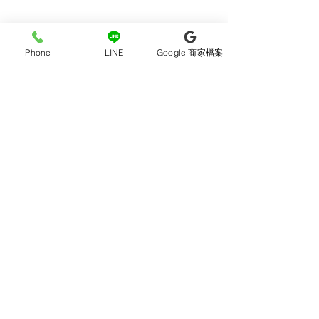
喔！）
Phone
LINE
Google 商家檔案
#襪子 #復古 #古著 #條紋 #韓國襪
子 #卡通襪 #文青 #設計 #百搭款
#韓妞必備 ＃條紋 ＃運動襪＃史
奴比 ＃查理布朗＃snoopy