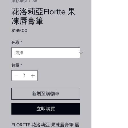
庫存單位： 36
花洛莉亞Flortte 果
凍唇膏筆
$199.00
價
格
色彩
*
數量
*
新增至購物車
立即購買
FLORTTE 花洛莉亞 果凍唇膏筆 唇