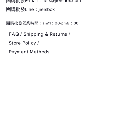
團購批發E-mail：
jiers@jiersbox.com
​團購批發Line：jiersbox
01#阿娜達 白桃軟糖
​團購批發營業時間：am11：00-pm6：00
甜嫩擔當 溫柔乖巧小學妹
FAQ /
Shipping & Returns /
Store Policy
/
02#軟軟 杏仁露
Payment Methods
奶味十足 又嗲又軟
03#膩膩 荔枝無花果
無辜水靈靈 怎麼看都不膩
04#mua 冰透柿子