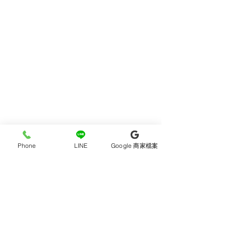
奶乖奶乖 RUN TO 夏日甜心派對
05#麼麼噠 芭樂啵啵
人見人誇 高舉甜妹大旗
06#妮妮 珊瑚水蜜桃
太NUN了 元氣小甜劇女主
Phone
LINE
Google 商家檔案
07#剛剛好 葡萄碎冰冰
清甜白開水 好奶好純