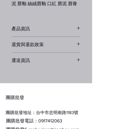
泥 唇釉 絲絨唇釉 口紅 唇泥 唇膏
品牌: FLORTTE/花洛莉亞
產品資訊
品名: 初吻棒唇膏筆
這是產品詳情，適合加入有關產品的更
退貨與退款政策
多資訊，例如尺寸、材料、保固和清洗
說明。另外，您也可在此處形容產品的
這是退貨與退款政策，適合向客戶解釋
獨特之處，以及可給客戶帶來的好處。
產地: 中國
運送資訊
如何處理不滿意的產品。撰寫政策時，
買家總是希望能在購買之前清楚了解產
請盡量開門見山，以便建立互信，讓顧
品。所以請盡量提供資訊，讓顧客有信
這是個運送政策，適合加入與運送方
客有信心購買您的產品。
心和决心購買產品。
法、包裝和費用相關的資訊。撰寫政策
淨含量: 1.4G
時，請盡量開門見山，以便建立互信，
讓顧客有信心購買您的產品。
​團購批發
保存期限:3年
團購批發地址：台中市忠明南路1183號
團購批發電話：0917412063
顏色分類: