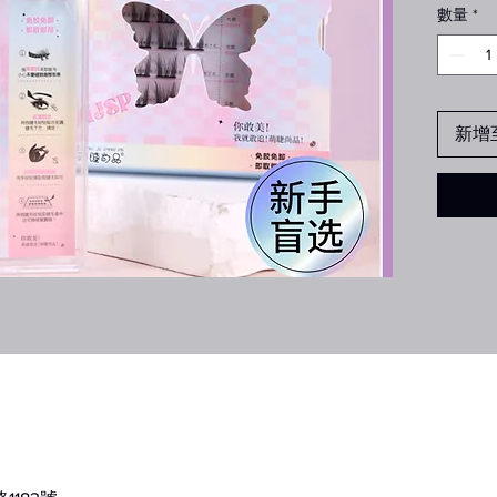
數量
*
新增