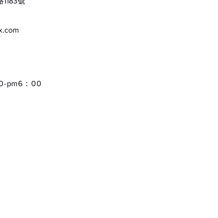
183號
ox.com
-pm6：00