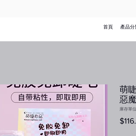
首頁
產品分
萌睫
惡
庫存單位：
$116