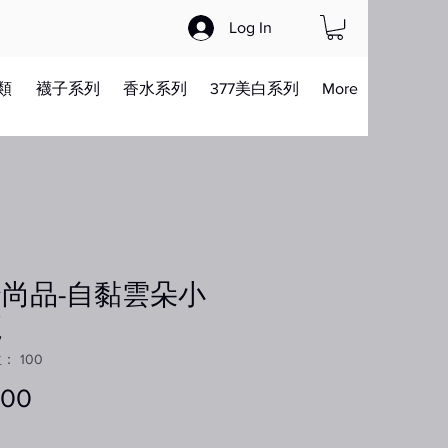
Log In
類
襪子系列
香水系列
377美白系列
More
尚品-自黏雲朵小
魔
 100
.00
價
格