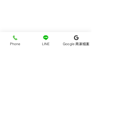
⚠️⚠️商品皆為實品拍攝，請勿盜圖
⚠️⚠️
⚡️由於每台手機電腦顯色不同
Phone
LINE
Google 商家檔案
有任何問題歡迎使用聊聊詢問謝
謝！
‼️基於衛生考量，襪子穿過、套
過、拆過一律無法接受退換貨喔‼️
（若是商品本身有瑕疵除外
喔！）