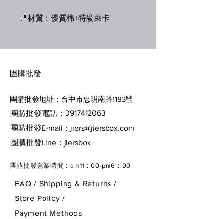
📍材質：優質棉+特級萊卡
📍產地：韓國
​團購批發
顏色:
團購批發地址：台中市忠明南路1183號
01 深咖
團購批發電話：0917412063
團購批發E-mail：
jiers@jiersbox.com
02 深藍
​團購批發Line：jiersbox
03 深灰
​團購批發營業時間：am11：00-pm6：00
04 黑色
FAQ /
Shipping & Returns /
Store Policy
/
Payment Methods
質感優良，舒適好穿💕