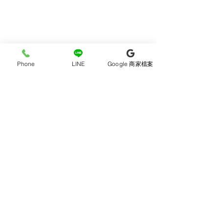
#襪子 #復古 #古著 #條紋 #韓國襪
子 #卡通襪 #文青 #設計 #百搭款
#韓妞必備 #短襪
Phone
LINE
Google 商家檔案
01 白色
02 米白
03 粉色
04 薄荷綠
05 淺灰色