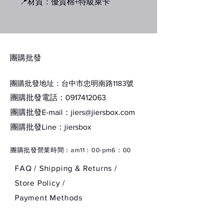
📍材質：優質棉+特級萊卡
📍產地：韓國
​團購批發
種類:
團購批發地址：台中市忠明南路1183號
團購批發電話：0917412063
01 白色
團購批發E-mail：
jiers@jiersbox.com
​團購批發Line：jiersbox
02 米白
​團購批發營業時間：am11：00-pm6：00
03 粉色
FAQ /
Shipping & Returns /
04 薄荷綠
Store Policy
/
Payment Methods
05 淺灰色