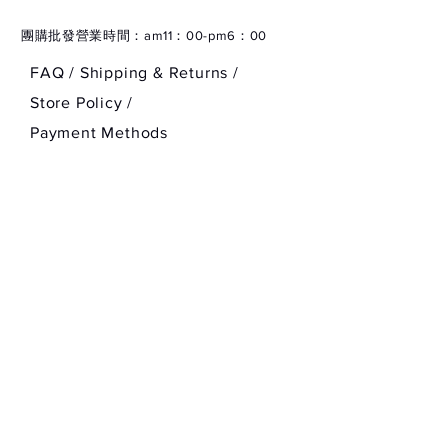
​團購批發營業時間：am11：00-pm6：00
FAQ /
Shipping & Returns /
Store Policy
/
Payment Methods