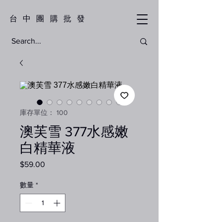
​台中團購批發
庫存單位： 100
澳芙雪 377水感嫩
白精華液
$59.00
價
格
數量
*