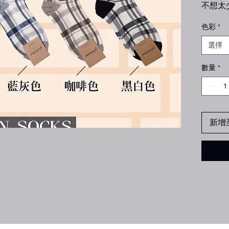
不想太
色彩
*
📍尺碼：
選擇
📍材
數量
*
📍產
新增
加厚款
⚠️鬆
緊的請
商品正