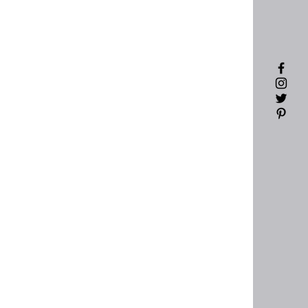
韓貨！！
韓貨！！
陸製韓版襪比！！
面真的沒話說喔～
商品皆為實品拍攝，請勿盜圖⚠️⚠️
於每台手機電腦顯色不同
問題歡迎使用聊聊詢問謝謝！