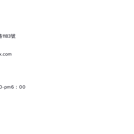
商品正
商品正
183號
不要拿
ox.com
質感方
⚠️⚠️
-pm6：00
⚡️由
有任何