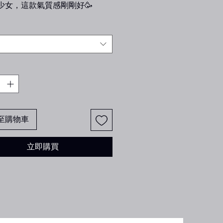
少女，這款氣質感剛剛好🥳
22-26cm
質：優質棉+特級萊卡
地：韓國
至購物車
喔！，秋冬超合適～～
立即購買
緊處採不易鬆脫鬆緊，如果不喜歡
自行斟酌喔⚠️
韓貨！！