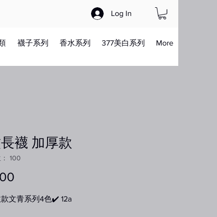
Log In
類
襪子系列
香水系列
377美白系列
More
長襪 加厚款
 100
.00
價
格
敗款文青系列4色✔️ 12a