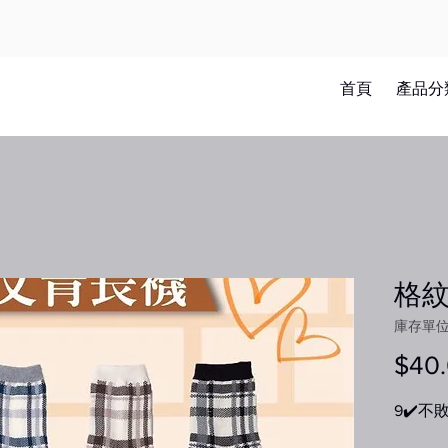
首頁
產品分
格紋
庫存單位：
$40
9✔️不