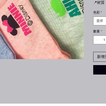
📍材
色彩
*
📍產
選擇
此款迪
數量
*
配名字超
商品正
新增
商品正
商品正
不要拿
質感方