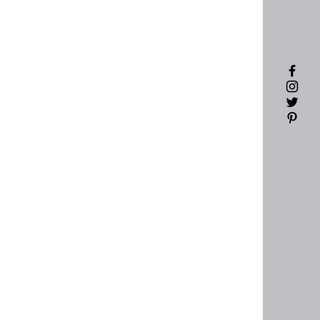
商品皆為實品拍攝，請勿盜圖⚠️⚠️
於每台手機電腦顯色不同
問題歡迎使用聊聊詢問謝謝！
於衛生考量，襪子穿過、套過、拆過
法接受退換貨喔‼️
商品本身有瑕疵除外喔！）