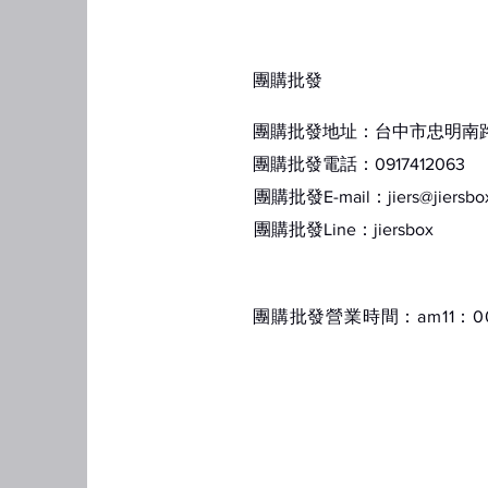
​團購批發
團購批發地址：台中市忠明南路1
團購批發電話：0917412063
團購批發E-mail：
jiers@jiersb
​團購批發Line：jiersbox
​團購批發營業時間：am11：00