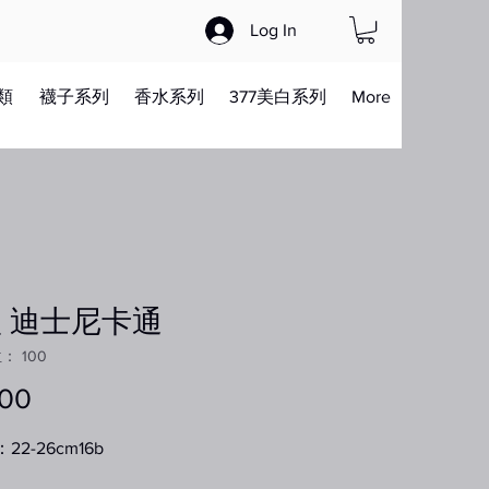
Log In
類
襪子系列
香水系列
377美白系列
More
 迪士尼卡通
 100
.00
價
格
22-26cm16b