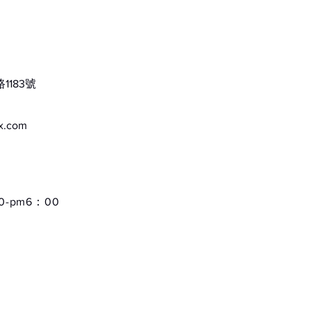
⚠️⚠️
183號
⚡️由
ox.com
有任何
-pm6：00
‼️基
一律無
（若是