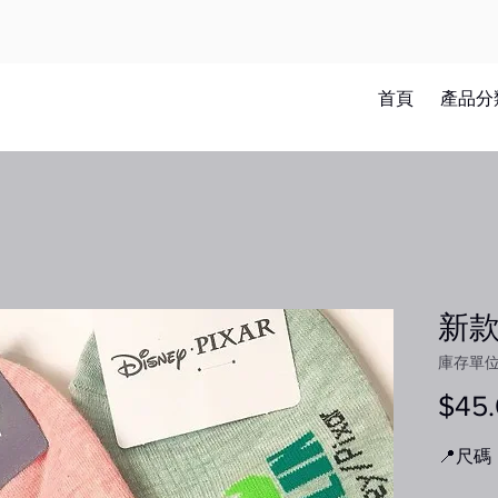
首頁
產品分
新款
庫存單位：
$45
📍尺碼：