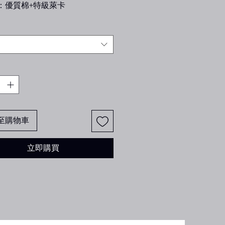
質：優質棉+特級萊卡
地：韓國
良，舒適好穿💕
緊處採不易鬆脫鬆緊，如果不喜歡
自行斟酌喔⚠️
至購物車
立即購買
韓貨！！
韓貨！！
韓貨！！