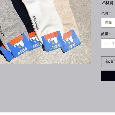
📍材
色彩
*
📍產
選擇
質感優
數量
*
⚠️鬆
緊的請
新增
商品正
商品正
商品正