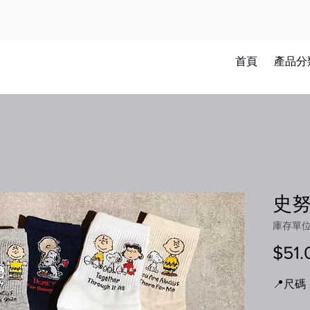
首頁
產品分
史
庫存單位：
$51.
📍尺碼：