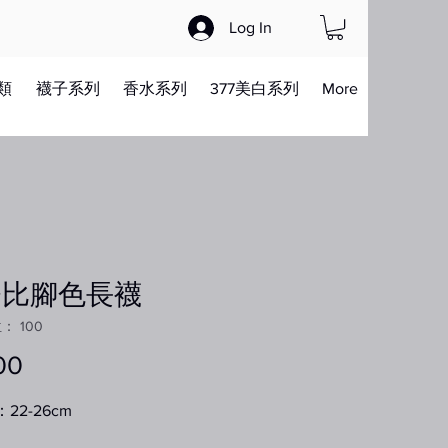
Log In
類
襪子系列
香水系列
377美白系列
More
努比腳色長襪
 100
00
價
格
22-26cm