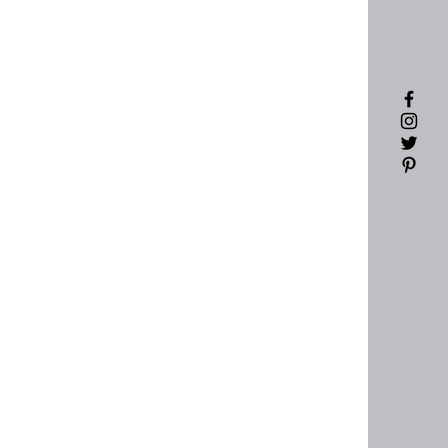
陸製韓版襪比！！
面真的沒話說喔～
類