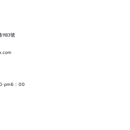
不要拿
質感方
183號
顏色種
ox.com
01灰色
02深藍
-pm6：00
03黑色
04白色
05米黃