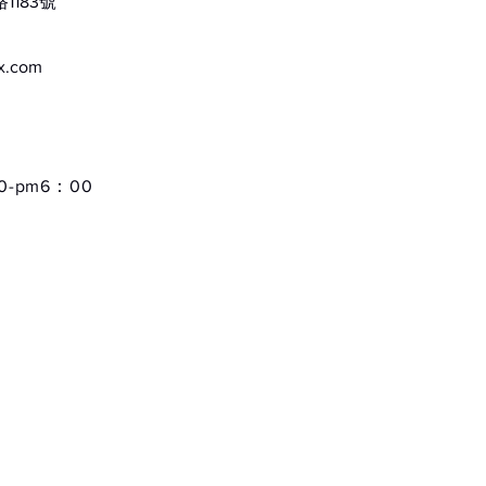
183號
ox.com
-pm6：00