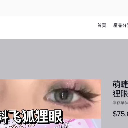
首頁
產品分
萌睫
狸
庫存單位：
$75.